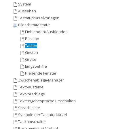
System
Aussehen
Tastaturkürzelvorlagen
Bildschirmtastatur
Einblenden/Ausblenden
Position
Tasten
Gesten
Größe
Eingabehilfe
Fließende Fenster
Zwischenablage-Manager
Textbausteine
Textvorschläge
Texteingabesprache umschalten
Sprachleiste
Symbole der Tastaturkürzel
Taskumschalter
Programmstart Verlauf