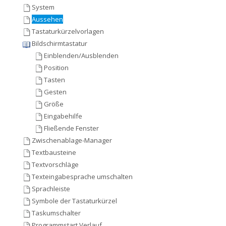
System
Aussehen
Tastaturkürzelvorlagen
Bildschirmtastatur
Einblenden/Ausblenden
Position
Tasten
Gesten
Größe
Eingabehilfe
Fließende Fenster
Zwischenablage-Manager
Textbausteine
Textvorschläge
Texteingabesprache umschalten
Sprachleiste
Symbole der Tastaturkürzel
Taskumschalter
Programmstart Verlauf