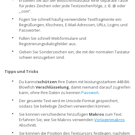
Erstellen Sie auf der Bildschirmtastatur eine separate Taste
für jedes Zeichen oder jede Textzeichenfolge, z. B. @ oder
„.com“.
•
Fügen Sie schnell häufig verwendete Textfragmente ein:
Begrüßungen, Klischees, E-Mail-Adressen, URLs, Logins und
Passwörter.
•
Füllen Sie schnell Webformulare und
Registrierungsdialogfelder aus.
•
Geben Sie Sonderzeichen ein, die mit der normalen Tastatur
schwer einzugeben sind.
Tipps und Tricks
•
Du kannst
schützen
Ihre Daten mit leistungsstarkem 448-Bit-
Blowfish
Verschlüsselung
, damit niemand darauf zugreifen
kann, ohne Ihre Daten zu kennen
Passwort
.
•
Der gesamte Text wird im Unicode-Format gespeichert,
sodass Sie beliebige Zeichen verwenden können.
•
Sie können verschiedene hinzufügen
Makros
zum Text.
Erfahren Sie, wie Sie Makros verwenden
Vorlagenmakros
Abschnitt.
•
Sie können die Position des Textcursors festlegen, nachdem