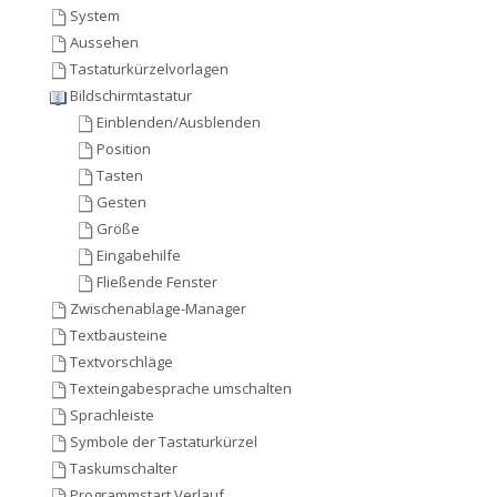
System
Aussehen
Tastaturkürzelvorlagen
Bildschirmtastatur
Einblenden/Ausblenden
Position
Tasten
Gesten
Größe
Eingabehilfe
Fließende Fenster
Zwischenablage-Manager
Textbausteine
Textvorschläge
Texteingabesprache umschalten
Sprachleiste
Symbole der Tastaturkürzel
Taskumschalter
Programmstart Verlauf