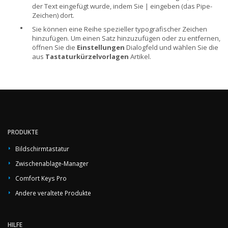
der Text eingefügt wurde, indem Sie | eingeben (das Pipe-
Zeichen) dort.
•
Sie können eine Reihe spezieller typografischer Zeichen
hinzufügen. Um einen Satz hinzuzufügen oder zu entfernen,
öffnen Sie die
Einstellungen
Dialogfeld und wählen Sie die
aus
Tastaturkürzelvorlagen
Artikel.
PRODUKTE
Bildschirmtastatur
Zwischenablage-Manager
Comfort Keys Pro
Andere veraltete Produkte
HILFE