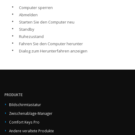
•
Computer sperren
•
Abmelden
•
Starten Sie den Computer neu
•
Standby
•
Ruhezustand
•
Fahren Sie den Computer herunter
•
Dialog zum Herunterfahren anzeigen
PRODUKTE
Bildschirmtastatur
Zwischenablage-Manager
Comfort Keys Pro
Andere veraltete Produkte