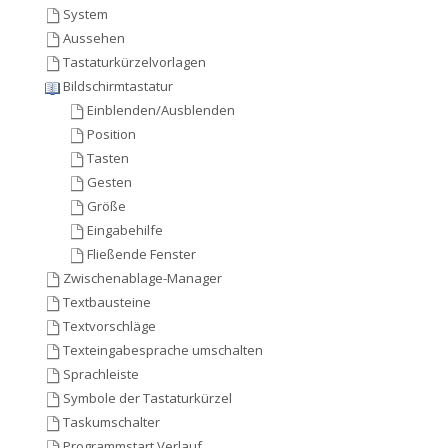
System
Aussehen
Tastaturkürzelvorlagen
Bildschirmtastatur
Einblenden/Ausblenden
Position
Tasten
Gesten
Größe
Eingabehilfe
Fließende Fenster
Zwischenablage-Manager
Textbausteine
Textvorschläge
Texteingabesprache umschalten
Sprachleiste
Symbole der Tastaturkürzel
Taskumschalter
Programmstart Verlauf