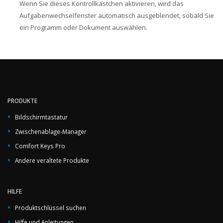
Wenn Sie dieses Kontrollkästchen aktivieren, wird das
Aufgabenwechselfenster automatisch ausgeblendet, sobald Sie
ein Programm oder Dokument auswählen.
PRODUKTE
Bildschirmtastatur
Zwischenablage-Manager
Comfort Keys Pro
Andere veraltete Produkte
HILFE
Produktschlüssel suchen
Hilfe und Anleitungen