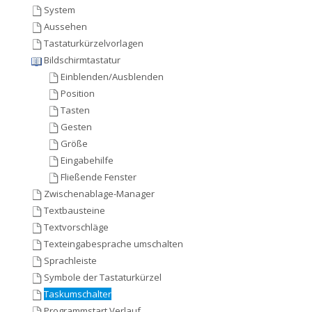
System
Aussehen
Tastaturkürzelvorlagen
Bildschirmtastatur
Einblenden/Ausblenden
Position
Tasten
Gesten
Größe
Eingabehilfe
Fließende Fenster
Zwischenablage-Manager
Textbausteine
Textvorschläge
Texteingabesprache umschalten
Sprachleiste
Symbole der Tastaturkürzel
Taskumschalter
Programmstart Verlauf