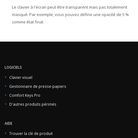
Le clavier à l'écran peut être transparent mais pas totalement
masqué. Par exemple, vous pouvez définir une opacité de 5 %
comme état final.
LOGICIELS
Clavier visuel
Gestionnaire de presse-papiers
Comfort Keys Pro
D'autres produits périmés
AIDE
Trouver la clé de produit