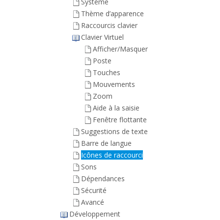
Système
Thème d’apparence
Raccourcis clavier
Clavier Virtuel
Afficher/Masquer
Poste
Touches
Mouvements
Zoom
Aide à la saisie
Fenêtre flottante
Suggestions de texte
Barre de langue
Icônes de raccourci
Sons
Dépendances
Sécurité
Avancé
Développement