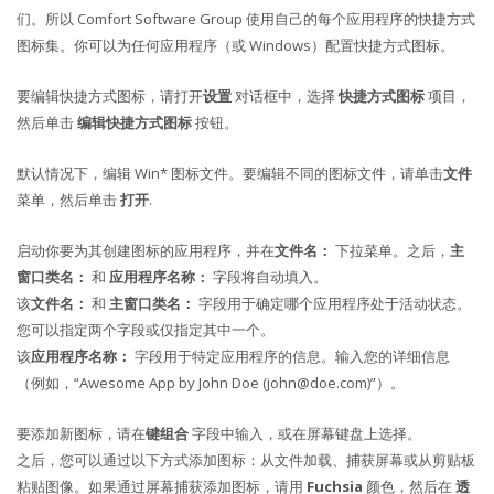
们。所以 Comfort Software Group 使用自己的每个应用程序的快捷方式
图标集。你可以为任何应用程序（或 Windows）配置快捷方式图标。
要编辑快捷方式图标，请打开
设置
对话框中，选择
快捷方式图标
项目，
然后单击
编辑快捷方式图标
按钮。
默认情况下，编辑 Win* 图标文件。要编辑不同的图标文件，请单击
文件
菜单，然后单击
打开
.
启动你要为其创建图标的应用程序，并在
文件名：
下拉菜单。之后，
主
窗口类名：
和
应用程序名称：
字段将自动填入。
该
文件名：
和
主窗口类名：
字段用于确定哪个应用程序处于活动状态。
您可以指定两个字段或仅指定其中一个。
该
应用程序名称：
字段用于特定应用程序的信息。输入您的详细信息
（例如，“Awesome App by John Doe (
john@doe.com
)”）。
要添加新图标，请在
键组合
字段中输入，或在屏幕键盘上选择。
之后，您可以通过以下方式添加图标：从文件加载、捕获屏幕或从剪贴板
粘贴图像。如果通过屏幕捕获添加图标，请用
Fuchsia
颜色，然后在
透