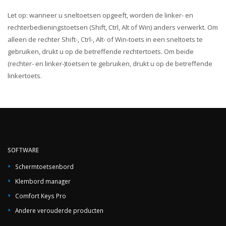
Let op: wanneer u sneltoetsen opgeeft, worden de linker- en
rechterbedieningstoetsen (Shift, Ctrl, Alt of Win) anders verwerkt. Om
alleen de rechter Shift-, Ctrl-, Alt- of Win-toets in een sneltoets te
gebruiken, drukt u op de betreffende rechtertoets. Om beide
(rechter- en linker-)toetsen te gebruiken, drukt u op de betreffende
linkertoets.
SOFTWARE
Schermtoetsenbord
Klembord manager
Comfort Keys Pro
Andere verouderde producten