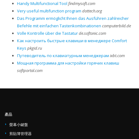
Handy Multifunctional Tool
findmysoft.com
Very useful multifunction program
dottech.org
Das Programm ermöglicht Ihnen das Ausführen zahlreicher
Befehle mit einfachen Tastenkombinationen
computerbild.de
Volle Kontrolle über die Tastatur
de.softonic.com
Как настроить быстрые клавиши в менеджере Comfort
Keys
pkgid.ru
Путеводитель по клавиатурным менеджерам
ixbt.com
Мощная программа для настройки горячих клавиш
softportal.com
產品
螢幕小鍵盤
剪貼簿管理器