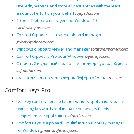
use, edit, manage and store all past entries with the least
amount of effort on your behalf
softpedia.com
10 best Clipboard managers for Windows 10
windowsreport.com
Comfort Clipboard is a safe clipboard manager
giveawayoftheday.com
Windows clipboard viewer and manager
software.informer.com
Comfort Clipboard Pro pour Windows
logitheque.com
Отличный и удобный в работе менеджер буфера обмена
softportal.com
Путеводитель по менеджерам буфера обмена
ixbt.com
Comfort Keys Pro
Use key combinations to launch various applications, paste
text using keywords and manage hotkeys, with this
comprehensive application
softpedia.com
Comfort Keys is a powerful multifunctional hotkey manager
for Windows
giveawayoftheday.com