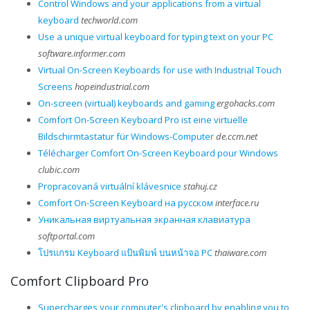
Control Windows and your applications from a virtual
keyboard
techworld.com
Use a unique virtual keyboard for typing text on your PC
software.informer.com
Virtual On-Screen Keyboards for use with Industrial Touch
Screens
hopeindustrial.com
On-screen (virtual) keyboards and gaming
ergohacks.com
Comfort On-Screen Keyboard Pro ist eine virtuelle
Bildschirmtastatur für Windows-Computer
de.ccm.net
Télécharger Comfort On-Screen Keyboard pour Windows
clubic.com
Propracovaná virtuální klávesnice
stahuj.cz
Comfort On-Screen Keyboard на русском
interface.ru
Уникальная виртуальная экранная клавиатура
softportal.com
โปรแกรม Keyboard แป้นพิมพ์ บนหน้าจอ PC
thaiware.com
Comfort Clipboard Pro
Supercharges your computer's clipboard by enabling you to