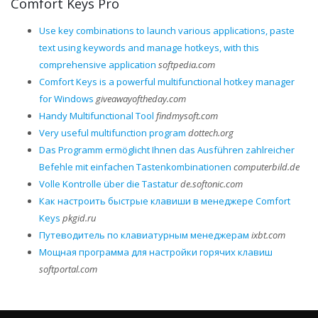
Comfort Keys Pro
Use key combinations to launch various applications, paste
text using keywords and manage hotkeys, with this
comprehensive application
softpedia.com
Comfort Keys is a powerful multifunctional hotkey manager
for Windows
giveawayoftheday.com
Handy Multifunctional Tool
findmysoft.com
Very useful multifunction program
dottech.org
Das Programm ermöglicht Ihnen das Ausführen zahlreicher
Befehle mit einfachen Tastenkombinationen
computerbild.de
Volle Kontrolle über die Tastatur
de.softonic.com
Как настроить быстрые клавиши в менеджере Comfort
Keys
pkgid.ru
Путеводитель по клавиатурным менеджерам
ixbt.com
Мощная программа для настройки горячих клавиш
softportal.com