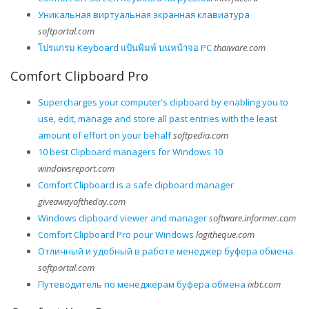
Уникальная виртуальная экранная клавиатура
softportal.com
โปรแกรม Keyboard แป้นพิมพ์ บนหน้าจอ PC
thaiware.com
Comfort Clipboard Pro
Supercharges your computer's clipboard by enabling you to
use, edit, manage and store all past entries with the least
amount of effort on your behalf
softpedia.com
10 best Clipboard managers for Windows 10
windowsreport.com
Comfort Clipboard is a safe clipboard manager
giveawayoftheday.com
Windows clipboard viewer and manager
software.informer.com
Comfort Clipboard Pro pour Windows
logitheque.com
Отличный и удобный в работе менеджер буфера обмена
softportal.com
Путеводитель по менеджерам буфера обмена
ixbt.com