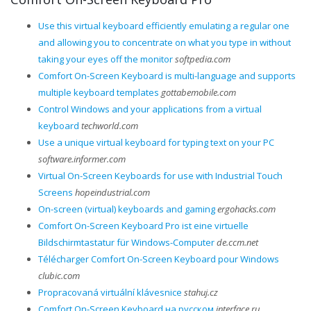
Use this virtual keyboard efficiently emulating a regular one
and allowing you to concentrate on what you type in without
taking your eyes off the monitor
softpedia.com
Comfort On-Screen Keyboard is multi-language and supports
multiple keyboard templates
gottabemobile.com
Control Windows and your applications from a virtual
keyboard
techworld.com
Use a unique virtual keyboard for typing text on your PC
software.informer.com
Virtual On-Screen Keyboards for use with Industrial Touch
Screens
hopeindustrial.com
On-screen (virtual) keyboards and gaming
ergohacks.com
Comfort On-Screen Keyboard Pro ist eine virtuelle
Bildschirmtastatur für Windows-Computer
de.ccm.net
Télécharger Comfort On-Screen Keyboard pour Windows
clubic.com
Propracovaná virtuální klávesnice
stahuj.cz
Comfort On-Screen Keyboard на русском
interface.ru