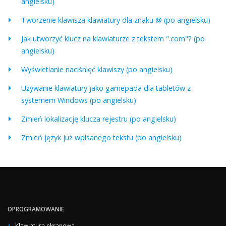
angielsku)
Tworzenie klawisza klawiatury dla znaku @ (po angielsku)
Jak utworzyć klucz na klawiaturze z tekstem ".com"? (po
angielsku)
Wyświetlanie naciśnięć klawiszy (po angielsku)
Używanie klawiatury jako gamepada dla tabletów z
systemem Windows (po angielsku)
Zmień lokalizację klucza rejestru (po angielsku)
Zmień język już wpisanego tekstu (po angielsku)
OPROGRAMOWANIE
Klawiatura ekranowa